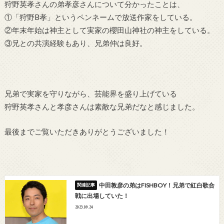
狩野英孝さんの弟孝彦さんについて分かったことは、
①「狩野B孝」というペンネームで放送作家をしている。
②年末年始は神主として実家の櫻田山神社の神主をしている。
③兄との共演経験もあり、兄弟仲は良好。
兄弟で実家を守りながら、芸能界を盛り上げている
狩野英孝さんと孝彦さんは素敵な兄弟だなと感じました。
最後までご覧いただきありがとうございました！
中田敦彦の弟はFISHBOY！兄弟で紅白歌合
戦に出場していた！
2023.09.24