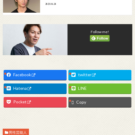
2023.06.24
Follow me!
Facebook
twitter
Hatena
LINE
Pocket
Copy
男性芸能人