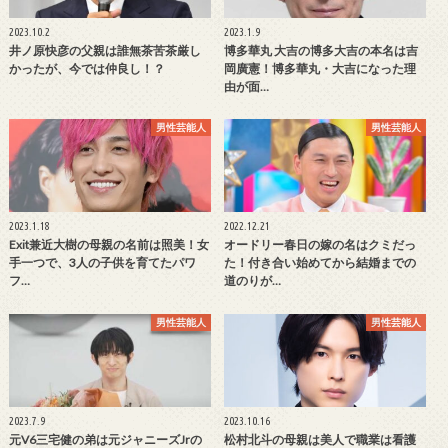
2023.10.2
2023.1.9
井ノ原快彦の父親は誰無茶苦茶厳し
博多華丸 大吉の博多大吉の本名は吉
かったが、今では仲良し！？
岡廣憲！博多華丸・大吉になった理
由が面…
男性芸能人
男性芸能人
2023.1.18
2022.12.21
Exit兼近大樹の母親の名前は照美！女
オードリー春日の嫁の名はクミだっ
手一つで、3人の子供を育てたパワ
た！付き合い始めてから結婚までの
フ…
道のりが…
男性芸能人
男性芸能人
2023.7.9
2023.10.16
元V6三宅健の弟は元ジャニーズJrの
松村北斗の母親は美人で職業は看護