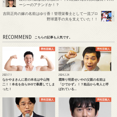
ーシーのアテンドか！？
吉田正尚の嫁の名前はゆり香！管理栄養士として一流プロ
野球選手の夫を支えていた！！
RECOMMEND
こちらの記事も人気です。
男性芸能人
男性芸能人
2023.7.1
2024.2.24
なかやまきんに君の本名は中山翔
霜降り明星せいやの父親の名前は
二！！本名を自らSNSで暴露してしま
「ひでかず」！？粗品から奇人と呼
った！
ばれている…
男性芸能人
男性芸能人