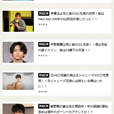
岸優太は兄と妹の3人兄弟の次男！妹は
Hey! Say! JUMP の山田涼介推しだった！！
2023.08.20
平野紫耀は弟と妹の3人兄弟！！弟は兄似
の超イケメン、妹は23歳下の天使！！
2023.07.23
元V6三宅健の弟は元ジャニーズJrの三宅秀
明！！元ジャニーズ兄弟には姉もいる噂はいか
に！！
2023.07.09
綾野剛の嫁は佐久間由衣！年の差婚の馴れ
初めは渦中のガーシーのアテンドか！？