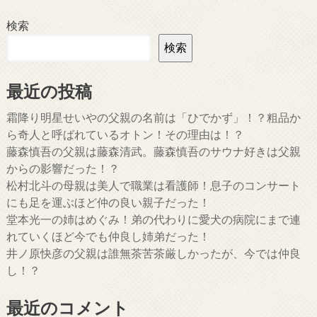
検索
検索
最近の投稿
霜降り明星せいやの父親の名前は「ひでかず」！？粗品か
ら奇人と呼ばれているオトン！その理由は！？
藤森慎吾の父親は藤森清武。藤森慎吾のサウナ好きは父親
からの影響だった！？
松村北斗の母親は美人で職業は看護師！息子のコンサート
にも足を運ぶほど仲の良い親子だった！
堂本光一の姉はめぐみ！弟の代わりに愛犬の病院にまで連
れていくほど今でも仲良し姉弟だった！
井ノ原快彦の父親は誰無茶苦茶厳しかったが、今では仲良
し！？
最近のコメント