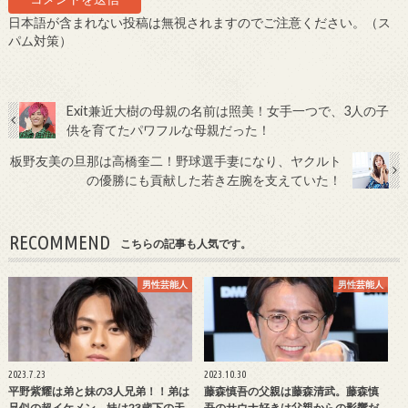
日本語が含まれない投稿は無視されますのでご注意ください。（ス
パム対策）
Exit兼近大樹の母親の名前は照美！女手一つで、3人の子
供を育てたパワフルな母親だった！
板野友美の旦那は高橋奎二！野球選手妻になり、ヤクルト
の優勝にも貢献した若き左腕を支えていた！
RECOMMEND
こちらの記事も人気です。
男性芸能人
男性芸能人
2023.7.23
2023.10.30
平野紫耀は弟と妹の3人兄弟！！弟は
藤森慎吾の父親は藤森清武。藤森慎
兄似の超イケメン、妹は23歳下の天
吾のサウナ好きは父親からの影響だ