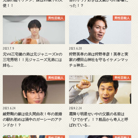
使！！
った！？
男性芸能人
男性芸能人
2023.7.9
2023.6.20
元V6三宅健の弟は元ジャニーズJrの
狩野英孝の弟は狩野孝彦！英孝と実
三宅秀明！！元ジャニーズ兄弟には
家の櫻田山神社を守るイケメンマッ
姉も…
チョ神主…
男性芸能人
男性芸能人
2023.6.24
2024.2.24
綾野剛の嫁は佐久間由衣！年の差婚
霜降り明星せいやの父親の名前は
の馴れ初めは渦中のガーシーのアテ
「ひでかず」！？粗品から奇人と呼
ンドか！？
ばれている…
男性芸能人
男性芸能人