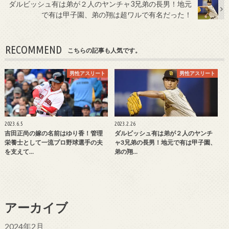
ダルビッシュ有は弟が２人のヤンチャ3兄弟の長男！地元
で有は甲子園、弟の翔は超ワルで有名だった！
RECOMMEND
こちらの記事も人気です。
男性アスリート
男性アスリート
2023.6.5
2023.2.26
吉田正尚の嫁の名前はゆり香！管理
ダルビッシュ有は弟が２人のヤンチ
栄養士として一流プロ野球選手の夫
ャ3兄弟の長男！地元で有は甲子園、
を支えて…
弟の翔…
アーカイブ
2024年2月