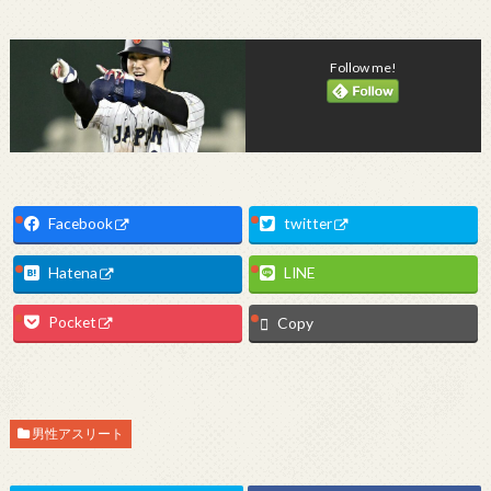
Follow me!
Facebook
twitter
Hatena
LINE
Pocket
Copy
男性アスリート