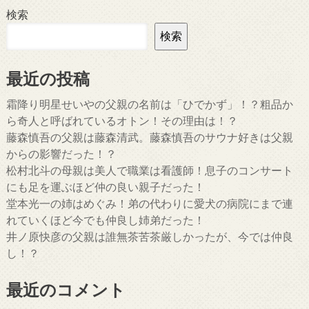
検索
検索
最近の投稿
霜降り明星せいやの父親の名前は「ひでかず」！？粗品か
ら奇人と呼ばれているオトン！その理由は！？
藤森慎吾の父親は藤森清武。藤森慎吾のサウナ好きは父親
からの影響だった！？
松村北斗の母親は美人で職業は看護師！息子のコンサート
にも足を運ぶほど仲の良い親子だった！
堂本光一の姉はめぐみ！弟の代わりに愛犬の病院にまで連
れていくほど今でも仲良し姉弟だった！
井ノ原快彦の父親は誰無茶苦茶厳しかったが、今では仲良
し！？
最近のコメント