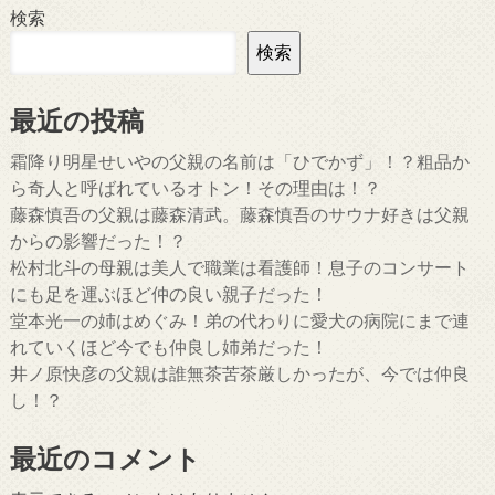
検索
検索
最近の投稿
霜降り明星せいやの父親の名前は「ひでかず」！？粗品か
ら奇人と呼ばれているオトン！その理由は！？
藤森慎吾の父親は藤森清武。藤森慎吾のサウナ好きは父親
からの影響だった！？
松村北斗の母親は美人で職業は看護師！息子のコンサート
にも足を運ぶほど仲の良い親子だった！
堂本光一の姉はめぐみ！弟の代わりに愛犬の病院にまで連
れていくほど今でも仲良し姉弟だった！
井ノ原快彦の父親は誰無茶苦茶厳しかったが、今では仲良
し！？
最近のコメント